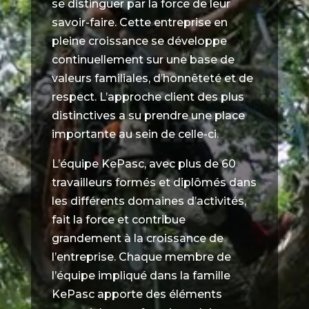
se distinguer par la force de leur
savoir-faire. Cette entreprise en
pleine croissance se développe
continuellement sur une base de
valeurs familiales, d’honnêteté et de
respect. L’approche client des plus
distinctives a su prendre une place
importante au sein de celle-ci.
L’équipe KePasc, avec plus de 60
travailleurs formés et diplômés dans
les différents domaines d’activités,
fait la force et contribue
grandement à la croissance de
l’entreprise. Chaque membre de
l’équipe impliqué dans la famille
KePasc apporte des éléments