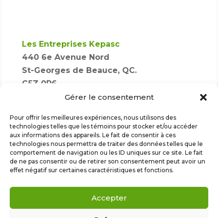
Les Entreprises Kepasc
440 6e Avenue Nord
St-Georges de Beauce, QC.
G5Z 0R6
Gérer le consentement
Pour offrir les meilleures expériences, nous utilisons des
418 228-6118

technologies telles que les témoins pour stocker et/ou accéder
aux informations des appareils. Le fait de consentir à ces
technologies nous permettra de traiter des données telles que le
info@kepasc.com

comportement de navigation ou les ID uniques sur ce site. Le fait
de ne pas consentir ou de retirer son consentement peut avoir un
effet négatif sur certaines caractéristiques et fonctions.
Accepter
Droits réservés © 2024